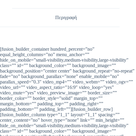
Περιγραφή
[fusion_builder_container hundred_percent=”no”
equal_height_columns=”no” menu_anchor=””
hide_on_mobile=”small-visibility,medium-visibility,large-visibility”
class=”” id=”” background_color=”” background_image=””
background_position=”center center” background_repeat=”no-repeat”
fade=”no” background_parallax=”none” enable_mobile=”no”
parallax_speed=”0.3″ video_mp4=”” video_webm=”” video_ogv=””
video_url=”” video_aspect_ratio=”16:9″ video_loop=”yes”
video_mute=”yes” video_preview_image=”” border_size=””
border_color=”” border_style=”solid” margin_top=””
margin_bottom=”” padding_top=”” padding_right=””
padding_bottom=”” padding_left=””][fusion_builder_row]
[fusion_builder_column type=”1_1″ layout=”1_1″ spacing=””
center_content=”no” hover_type=”none” link=”” min_height=””
hide_on_mobile=”small-visibility,medium-visibility,large-visibility”
class=”” id=”” background_color=”” background_image=””