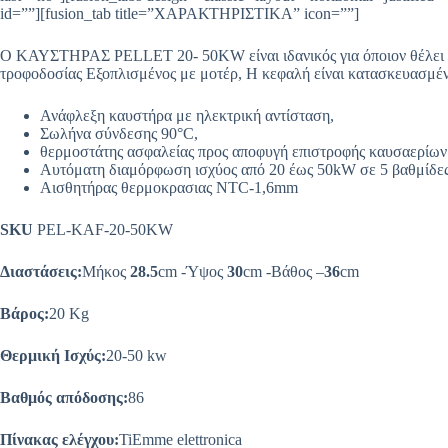
id=””][fusion_tab title=”ΧΑΡΑΚΤΗΡΙΣΤΙΚΑ” icon=””]
Ο ΚΑΥΣΤΗΡΑΣ PELLET 20- 50KW είναι ιδανικός για όποιον θέλει ν
τροφοδοσίας Εξοπλισμένος με μοτέρ, Η κεφαλή είναι κατασκευασμέν
Ανάφλεξη καυστήρα με ηλεκτρική αντίσταση,
Σωλήνα σύνδεσης 90°C,
θερμοστάτης ασφαλείας προς αποφυγή επιστροφής καυσαερίων
Αυτόματη διαμόρφωση ισχύος από 20 έως 50kW σε 5 βαθμίδε
Αισθητήρας θερμοκρασιας NTC-1,6mm
SKU
PEL-KAF-20-50KW
Διαστάσεις:
Μήκος
28.5
cm -Ύψος
30
cm -Βάθος –
36
cm
Βάρος:
20 Kg
Θερμική Ισχύς:
20-50 kw
Βαθμός απόδοσης:
86
Πίνακας ελέγχου:
TiEmme elettronica