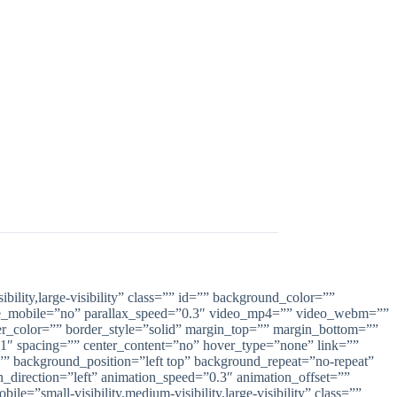
lity,large-visibility” class=”” id=”” background_color=””
ble_mobile=”no” parallax_speed=”0.3″ video_mp4=”” video_webm=””
r_color=”” border_style=”solid” margin_top=”” margin_bottom=””
1″ spacing=”” center_content=”no” hover_type=”none” link=””
=”” background_position=”left top” background_repeat=”no-repeat”
_direction=”left” animation_speed=”0.3″ animation_offset=””
e=”small-visibility,medium-visibility,large-visibility” class=””