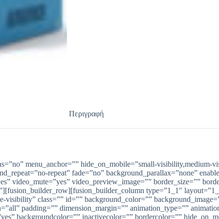
Περιγραφή
=”no” menu_anchor=”” hide_on_mobile=”small-visibility,medium-visibi
und_repeat=”no-repeat” fade=”no” background_parallax=”none” ena
yes” video_mute=”yes” video_preview_image=”” border_size=”” borde
][fusion_builder_row][fusion_builder_column type=”1_1″ layout=”1_
rge-visibility” class=”” id=”” background_color=”” background_image
on=”all” padding=”” dimension_margin=”” animation_type=”” animation
”yes” backgroundcolor=”” inactivecolor=”” bordercolor=”” hide_on_mobil