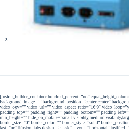
[fusion_builder_container hundred_percent=”no” equal_height_columns
background_image=”” background_position=”center center” backgro
video_ogv=”” video_url=”” video_aspect_ratio=”16:9″ video_loop=”
padding_top=”” padding_right=”” padding_bottom=”” padding_left=””
min_height=”” hide_on_mobile=”small-visibility,medium-visibility,la
border_size=”0″ border_color=”” border_style=”solid” border_positi
last=”no”][fusion_tabs design=”classic” layout=”horizontal” justified=