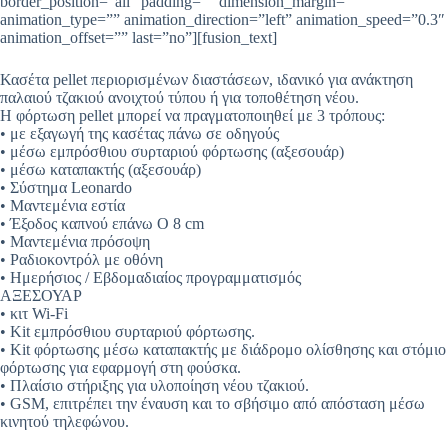
border_position=”all” padding=”” dimension_margin=””
animation_type=”” animation_direction=”left” animation_speed=”0.3″
animation_offset=”” last=”no”][fusion_text]
Κασέτα pellet περιορισμένων διαστάσεων, ιδανικό για ανάκτηση
παλαιού τζακιού ανοιχτού τύπου ή για τοποθέτηση νέου.
Η φόρτωση pellet μπορεί να πραγματοποιηθεί με 3 τρόπους:
• με εξαγωγή της κασέτας πάνω σε οδηγούς
• μέσω εμπρόσθιου συρταριού φόρτωσης (αξεσουάρ)
• μέσω καταπακτής (αξεσουάρ)
• Σύστημα Leonardo
• Μαντεμένια εστία
• Έξοδος καπνού επάνω O 8 cm
• Μαντεμένια πρόσοψη
• Ραδιοκοντρόλ με οθόνη
• Ημερήσιος / Εβδομαδιαίος προγραμματισμός
ΑΞΕΣΟΥΑΡ
• κιτ Wi-Fi
• Kit εμπρόσθιου συρταριού φόρτωσης.
• Kit φόρτωσης μέσω καταπακτής με διάδρομο ολίσθησης και στόμιο
φόρτωσης για εφαρμογή στη φούσκα.
• Πλαίσιο στήριξης για υλοποίηση νέου τζακιού.
• GSM, επιτρέπει την έναυση και το σβήσιμο από απόσταση μέσω
κινητού τηλεφώνου.