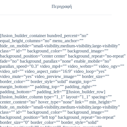
Περιγραφή
[fusion_builder_container hundred_percent=”no”
equal_height_columns=”no” menu_anchor=””
hide_on_mobile=”small-visibility,medium-visibility,large-visibility”
class=”” id=”” background_color=”” background_image=””
background_position=”center center” background_repeat=”no-repeat”
fade=”no” background_parallax=”none” enable_mobile=”no”
parallax_speed=”0.3″ video_mp4=”” video_webm=”” video_ogv=””
video_url=”” video_aspect_ratio=”16:9″ video_loop=”yes”
video_mute=”yes” video_preview_image=”” border_size=””
border_color=”” border_style=”solid” margin_top=””
margin_bottom=”” padding_top=”” padding_right=””
padding_bottom=”” padding_left=””][fusion_builder_row]
[fusion_builder_column type=”1_1″ layout=”1_1″ spacing=””
center_content=”no” hover_type=”none” link=”” min_height=””
hide_on_mobile=”small-visibility,medium-visibility,large-visibility”
class=”” id=”” background_color=”” background_image=””
background_position=”left top” background_repeat=”no-repeat”
border_size=”0″ border_color=”” border_style=”solid”