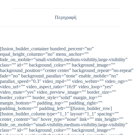
Περιγραφή
[fusion_builder_container hundred_percent=”no”
equal_height_columns=”no” menu_anchor=””
hide_on_mobile=”small-visibility,medium-visibility,large-visibility”
class=”” id=”” background_color=”” background_image=””
background_position=”center center” background_repeat=”no-repeat”
fade=”no” background_parallax=”none” enable_mobile=”no”
parallax_speed=”0.3″ video_mp4=”” video_webm=”” video_ogv=””
video_url=”” video_aspect_ratio=”16:9″ video_loop=”yes”
video_mute=”yes” video_preview_image=”” border_size=””
border_color=”” border_style=”solid” margin_top=””
margin_bottom=”” padding_top=”” padding_right=””
padding_bottom=”” padding_left=””][fusion_builder_row]
[fusion_builder_column type=”1_1″ layout=”1_1″ spacing=””
center_content=”no” hover_type=”none” link=”” min_height=””
hide_on_mobile=”small-visibility,medium-visibility,large-visibility”
class=”” id=”” background_color=”” background_image=””