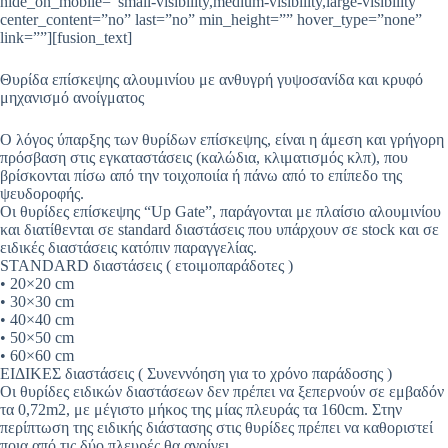
hide_on_mobile=”small-visibility,medium-visibility,large-visibility”
center_content=”no” last=”no” min_height=”” hover_type=”none”
link=””][fusion_text]
Θυρίδα επίσκεψης αλουμινίου με ανθυγρή γυψοσανίδα και κρυφό
μηχανισμό ανοίγματος
Ο λόγος ύπαρξης των θυρίδων επίσκεψης, είναι η άμεση και γρήγορη
πρόσβαση στις εγκαταστάσεις (καλώδια, κλιματισμός κλπ), που
βρίσκονται πίσω από την τοιχοποιία ή πάνω από το επίπεδο της
ψευδοροφής.
Οι θυρίδες επίσκεψης “Up Gate”, παράγονται με πλαίσιο αλουμινίου
και διατίθενται σε standard διαστάσεις που υπάρχουν σε stock και σε
ειδικές διαστάσεις κατόπιν παραγγελίας.
STANDARD διαστάσεις ( ετοιμοπαράδοτες )
• 20×20 cm
• 30×30 cm
• 40×40 cm
• 50×50 cm
• 60×60 cm
ΕΙΔΙΚΕΣ διαστάσεις ( Συνεννόηση για το χρόνο παράδοσης )
Οι θυρίδες ειδικών διαστάσεων δεν πρέπει να ξεπερνούν σε εμβαδόν
τα 0,72m2, με μέγιστο μήκος της μίας πλευράς τα 160cm. Στην
περίπτωση της ειδικής διάστασης στις θυρίδες πρέπει να καθοριστεί
ποια από τις δύο πλευρές θα ανοίγει.