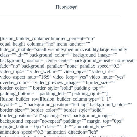
Περιγραφή
[fusion_builder_container hundred_percent=”no”
equal_height_columns=”no” menu_anchor=””
hide_on_mobile=”small-visibility,medium-visibility,large-visibility”
class=”” id=”” background_color=”” background_image=””
background_position=”center center” background_repeat=”no-repeat”
fade=”no” background_parallax=”none” parallax_speed=”0.3″
video_mp4=”” video_webm=”” video_ogv=”” video_url=””
video_aspect_ratio=”16:9″ video_loop=”yes” video_mute=”yes”
overlay_color=”” video_preview_image=”” border_size=””
border_color=”” border_style=”solid” padding_top=””
padding_bottom=”” padding_left=”” padding_right=””]
[fusion_builder_row][fusion_builder_column type=”1_1″
layout=”1_1″ background_position=”left top” background_color=””
border_size=”” border_color=”” border_style=”solid”
border_position=”all” spacing=”yes” background_image=””
background_repeat=”no-repeat” padding=”” margin_top=”0px”
margin_bottom=”0px” class=”” id=”” animation_type=””
animation_speed=”0.3″ animation_direction=”left”